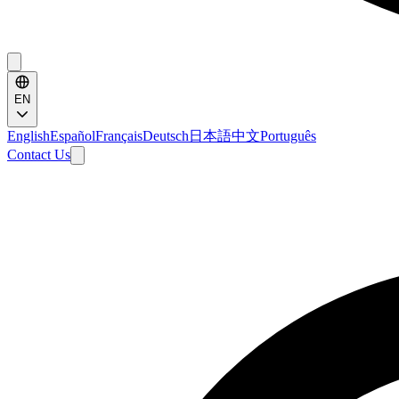
EN
English
Español
Français
Deutsch
日本語
中文
Português
Contact Us