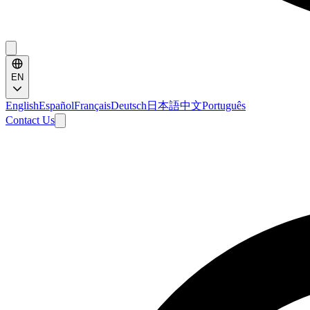
EN
English
Español
Français
Deutsch
日本語
中文
Português
Contact Us